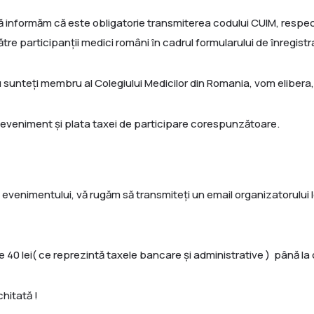
, vă informăm că este obligatorie transmiterea codului CUIM, respec
re participanții medici români ȋn cadrul formularului de ȋnregistr
 sunteți membru al Colegiului Medicilor din Romania, vom elibera, 
la eveniment şi plata taxei de participare corespunzătoare.
rul evenimentului, vă rugăm să transmiteți un email organizatorului
de 40 lei( ce reprezintă taxele bancare și administrative ) până l
hitată !