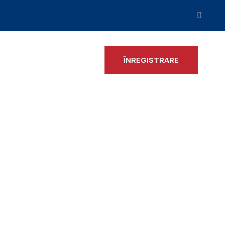
ÎNREGISTRARE
ȚII
 II-a ediție.