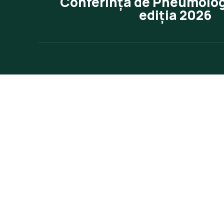
Conferința de Pneumolog
ediția 2026
Data și Locație
Info 
Progr
Taxe d
Data:
09 – 12 IUNIE 2026
Cursuri
Locație:
Iași, Hotel Internațional
Conta