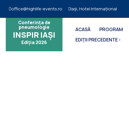
office@highlife-events.ro
Iași, Hotel Internațional
Conferința de
pneumologie
ACASĂ
PROGRAM
INSPIR IAȘI
EDIȚII PRECEDENTE
Ediția 2026
TE
Conferința N