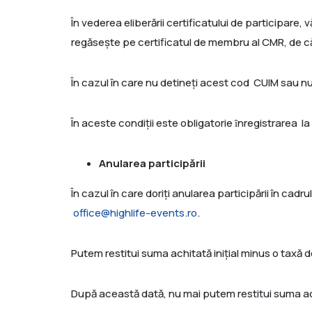
În vederea eliberării certificatului de participare
regăsește pe certificatul de membru al CMR, de căt
În cazul în care nu detineți acest cod CUIM sau nu
În aceste condiții este obligatorie ȋnregistrarea 
Anularea participării
În cazul în care doriți anularea participării în cad
office@highlife-events.ro
.
Putem restitui suma achitată inițial minus o taxă 
După această dată, nu mai putem restitui suma ac