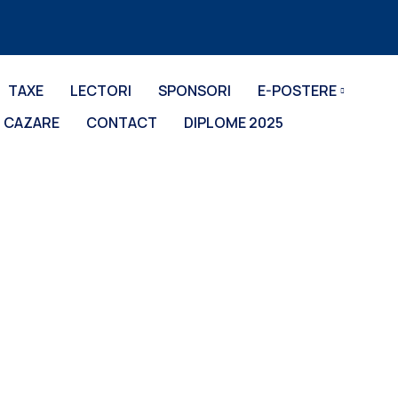
TAXE
LECTORI
SPONSORI
E-POSTERE
CAZARE
CONTACT
DIPLOME 2025
RMENI ȘI CONDI
ațională „REALITĂȚI ALE SPITALELOR DIN ROMÂNIA ÎN ANUL 2026”, a