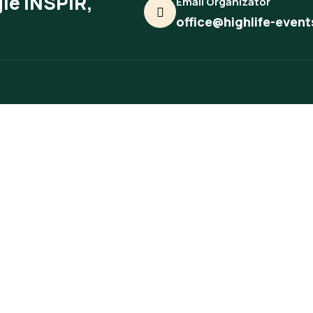
ie INSPIR,
Email Organizator
office@highlife-event
Participant
Informații recente
Ta
am
DEC. 18, 2025
Desco
e participare
Detalii despre eveniment
Pneu
DEC. 18, 2025
ct
Parteneri