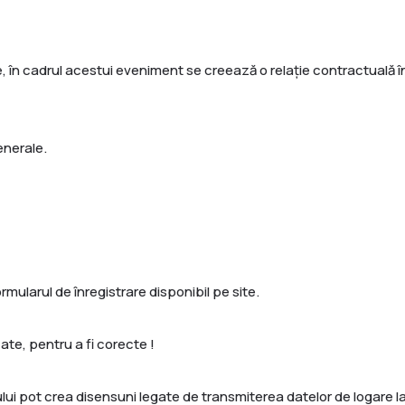
, în cadrul acestui eveniment se creează o relație contractuală înt
enerale.
rmularul de înregistrare disponibil pe site.
ate, pentru a fi corecte !
ului pot crea disensuni legate de transmiterea datelor de logare l