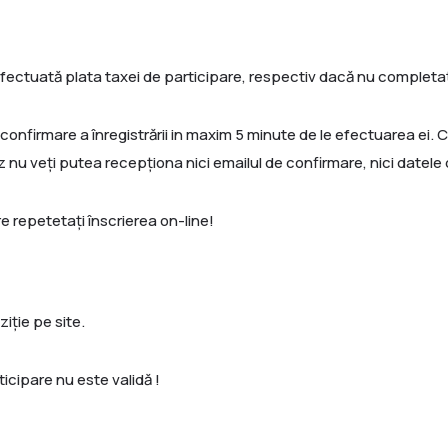
efectuată plata taxei de participare, respectiv dacă nu completați
 confirmare a înregistrării in maxim 5 minute de le efectuarea ei. Că
z nu veți putea recepționa nici emailul de confirmare, nici datele 
re repetetați înscrierea on-line!
iție pe site.
ticipare nu este validă !