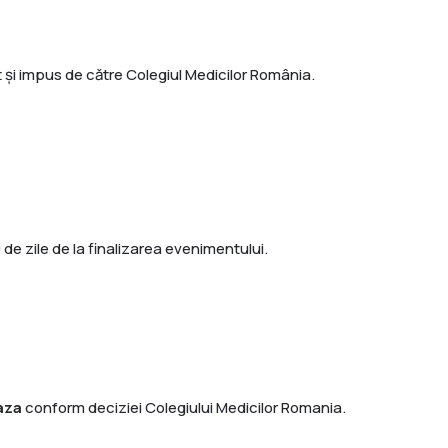
t și impus de către Colegiul Medicilor România.
e zile de la finalizarea evenimentului.
aza
conform deciziei Colegiului Medicilor Romania.