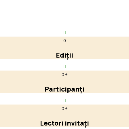
0
Ediții
0
+
Participanți
0
+
Lectori invitați