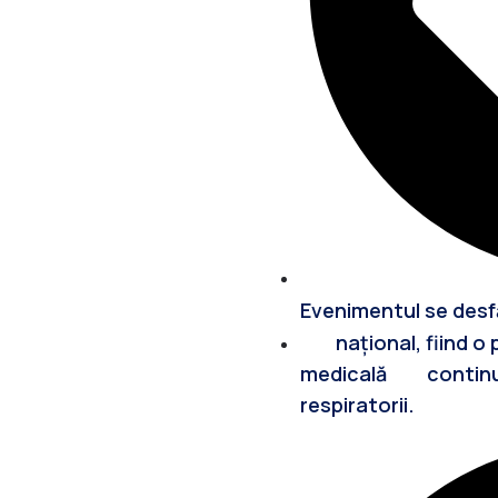
Evenimentul se desfă
național, fiind o 
medicală continuă d
respiratorii.